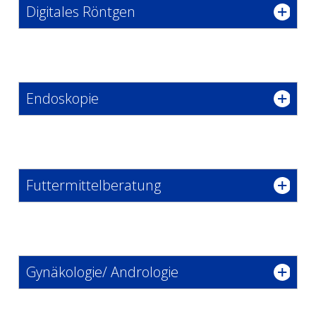
Digitales Röntgen
Endoskopie
Futtermittelberatung
Gynäkologie/ Andrologie